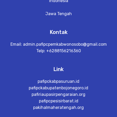
Indonesia
Jawa Tengah
Kontak
Email:
admin.pafipcpemkabwonosobo@gmail.com
Telp: +6288156216360
Link
pafipckabpasuruan.id
pafipckabupatenbojonegoro.id
pafiriaupasirpengaraian.org
pafipcpesisirbarat.id
pakihalmaheratengah.org