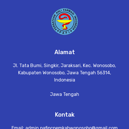
a
il
Alamat
Jl. Tata Bumi, Singkir, Jaraksari, Kec. Wonosobo,
Kabupaten Wonosobo, Jawa Tengah 56314,
Indonesia
Jawa Tengah
Kontak
Email:
admin.pafipcpemkabwonosobo@gmail.com