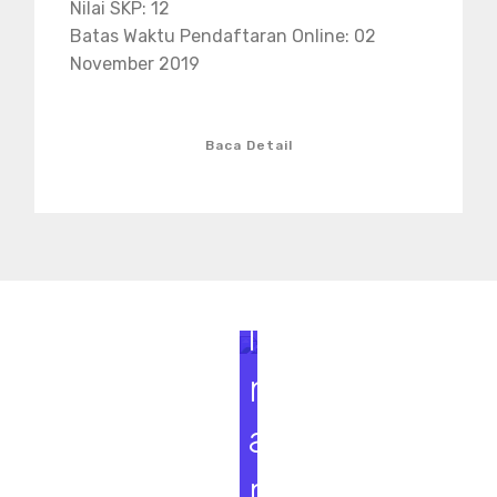
Nilai SKP: 12
Batas Waktu Pendaftaran Online: 02
November 2019
Baca Detail
S
e
m
i
n
a
r