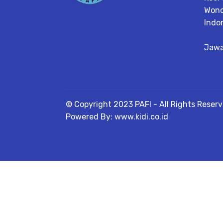
Wono
Indo
Jawa
© Copyright 2023 PAFI - All Rights Reser
Powered By: www.kidi.co.id