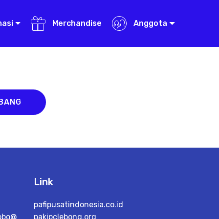
masi
Merchandise
Anggota
ABANG
Link
pafipusatindonesia.co.id
obo@
pakipclebong.org