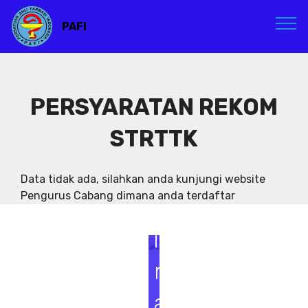
PAFI
PERSYARATAN REKOM
STRTTK
S
e
Data tidak ada, silahkan anda kunjungi website
Pengurus Cabang dimana anda terdaftar
m
i
n
a