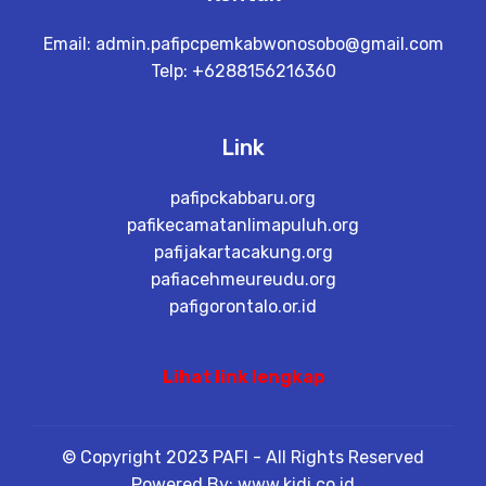
Email:
admin.pafipcpemkabwonosobo@gmail.com
Telp: +6288156216360
Link
pafipckabbaru.org
pafikecamatanlimapuluh.org
pafijakartacakung.org
pafiacehmeureudu.org
pafigorontalo.or.id
Lihat link lengkap
© Copyright 2023 PAFI - All Rights Reserved
Powered By: www.kidi.co.id